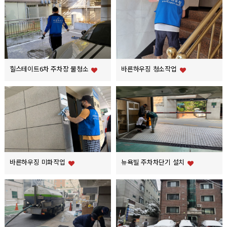
힐스테이트6차 주차장 물청소
바른하우징 청소작업
바른하우징 미화작업
뉴욕빌 주차차단기 설치