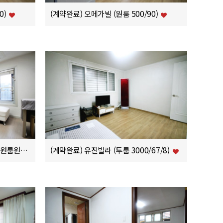
0)
(계약완료) 오메가빌 (원룸 500/90)
[계약완료] 서초동 강남역아르젠 (원룸원거실 단기렌트 300/140)
(계약완료) 유진빌라 (투룸 3000/67/8)