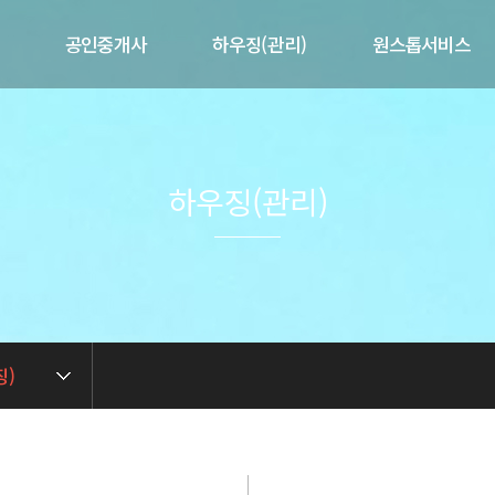
공인중개사
하우징(관리)
원스톱서비스
개
제공서비스
제공서비스
제휴서비스
말
매물현황
공실현황
매도/매수의뢰
사업현황
하우징(관리)
길
임대/임차의뢰
임대인전용
련
중개 상담문의
입주자전용
중개실무아카데미
관리 상담문의
징)