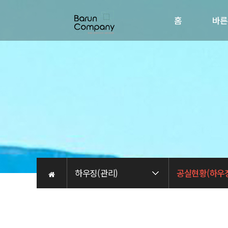
홈
바른
회사소
인사
비전
오시는 
채용관
하우징(관리)
공실현황(하우