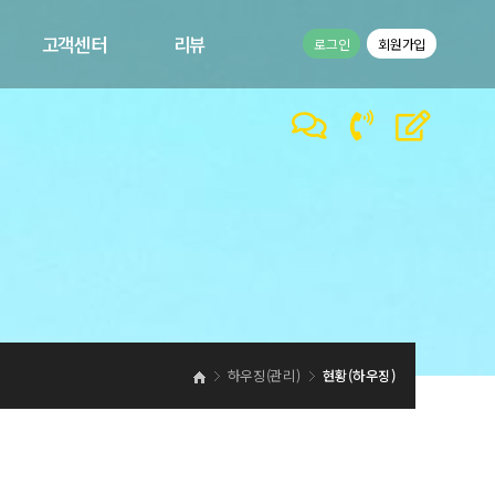
고객센터
리뷰
로그인
회원가입
공지사항
고객리뷰
1:1문의
이벤트
바른컴퍼니 갤러리
바른컴퍼니 동영상
하우징(관리)
현황(하우징)