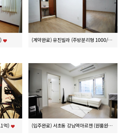
)
(계약완료) 유진빌라 (주방분리형 1000/45/5)
.1억)
(입주완료) 서초동 강남역아르젠 (원룸원거실 단기렌트 300/140)