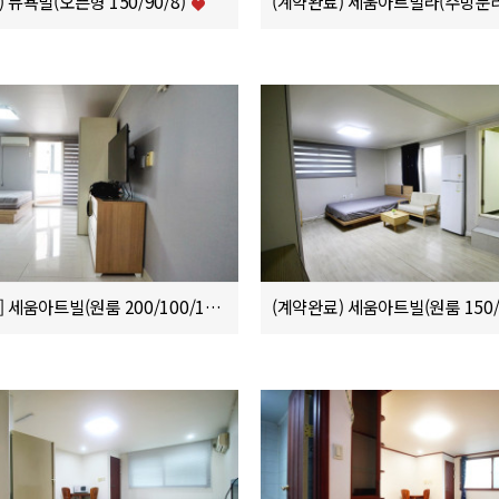
 뉴욕빌(오픈형 150/90/8)
[계약완료] 세움아트빌(원룸 200/100/10)